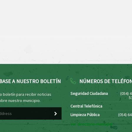
BASE A NUESTRO BOLETÍN
NÚMEROS DE TELÉFO
Seguridad Ciudadana
(054) 
 boletín para recibir noticias
5
obre nuestro municipio.
Central Telefónica
Limpieza Pública
(054) 6
Ver directorio municipal