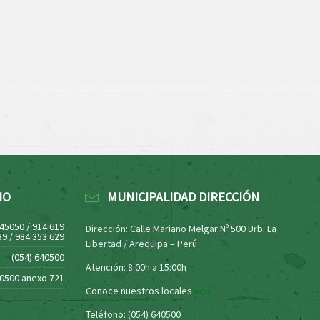
NO
MUNICIPALIDAD DIRECCIÓN
445050 / 914 619
Dirección: Calle Mariano Melgar Nº 500 Urb. La
39 / 984 353 629
Libertad / Arequipa – Perú
(054) 640500
Atención: 8:00h a 15:00h
40500 anexo 721
Conoce nuestros locales
aquí
Teléfono: (054) 640500