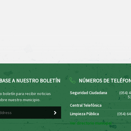
BASE A NUESTRO BOLETÍN
NÚMEROS DE TELÉFO
Seguridad Ciudadana
(054) 
 boletín para recibir noticias
5
obre nuestro municipio.
Central Telefónica
Limpieza Pública
(054) 6
Ver directorio municipal