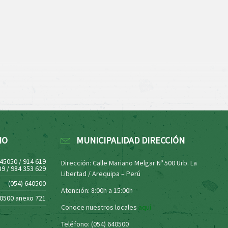
NO
MUNICIPALIDAD DIRECCIÓN
445050 / 914 619
Dirección: Calle Mariano Melgar Nº 500 Urb. La
39 / 984 353 629
Libertad / Arequipa – Perú
(054) 640500
Atención: 8:00h a 15:00h
40500 anexo 721
Conoce nuestros locales
aquí
Teléfono: (054) 640500