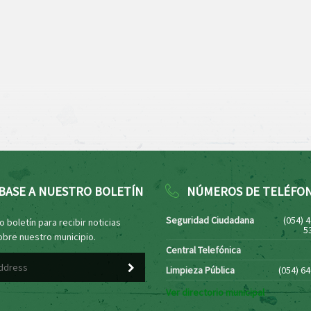
BASE A NUESTRO BOLETÍN
NÚMEROS DE TELÉFO
Seguridad Ciudadana
(054) 
 boletín para recibir noticias
5
obre nuestro municipio.
Central Telefónica
Limpieza Pública
(054) 6
Ver directorio municipal