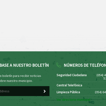
BASE A NUESTRO BOLETÍN
NÚMEROS DE TELÉFO
Seguridad Ciudadana
(054) 
 boletín para recibir noticias
5
obre nuestro municipio.
Central Telefónica
Limpieza Pública
(054) 6
Ver directorio municipal