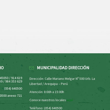
NO
MUNICIPALIDAD DIRECCIÓN
445050 / 914 619
Dirección: Calle Mariano Melgar Nº 500 Urb. La
39 / 984 353 629
Libertad / Arequipa – Perú
(054) 640500
Atención: 8:00h a 15:00h
40500 anexo 721
Conoce nuestros locales
aquí
Teléfono: (054) 640500