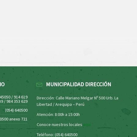
NO
MUNICIPALIDAD DIRECCIÓN
445050 / 914 619
Dirección: Calle Mariano Melgar Nº 500 Urb. La
39 / 984 353 629
Libertad / Arequipa – Perú
(054) 640500
Atención: 8:00h a 15:00h
40500 anexo 721
Conoce nuestros locales
aquí
Teléfono: (054) 640500