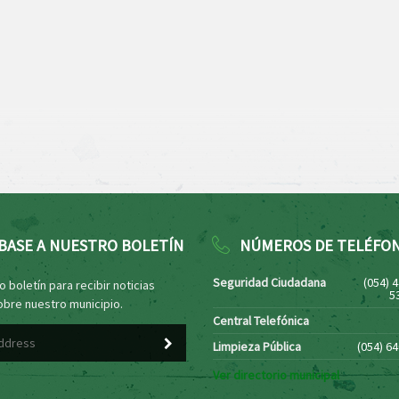
BASE A NUESTRO BOLETÍN
NÚMEROS DE TELÉFO
Seguridad Ciudadana
(054) 
 boletín para recibir noticias
5
obre nuestro municipio.
Central Telefónica
Limpieza Pública
(054) 6
Ver directorio municipal