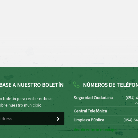
BASE A NUESTRO BOLETÍN
NÚMEROS DE TELÉFO
Seguridad Ciudadana
(054) 
 boletín para recibir noticias
5
obre nuestro municipio.
Central Telefónica
Limpieza Pública
(054) 6
Ver directorio municipal