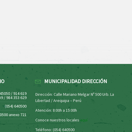
NO
MUNICIPALIDAD DIRECCIÓN
445050 / 914 619
Dirección: Calle Mariano Melgar Nº 500 Urb. La
39 / 984 353 629
Libertad / Arequipa – Perú
(054) 640500
Atención: 8:00h a 15:00h
40500 anexo 721
Conoce nuestros locales
aquí
Teléfono: (054) 640500