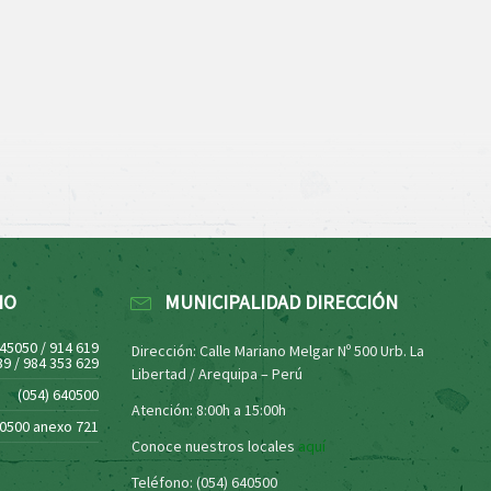
NO
MUNICIPALIDAD DIRECCIÓN
445050 / 914 619
Dirección: Calle Mariano Melgar Nº 500 Urb. La
39 / 984 353 629
Libertad / Arequipa – Perú
(054) 640500
Atención: 8:00h a 15:00h
40500 anexo 721
Conoce nuestros locales
aquí
Teléfono: (054) 640500