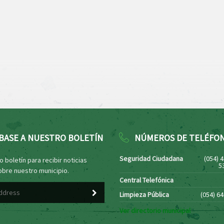
BASE A NUESTRO BOLETÍN
NÚMEROS DE TELÉFO
Seguridad Ciudadana
(054) 
 boletín para recibir noticias
5
obre nuestro municipio.
Central Telefónica
Limpieza Pública
(054) 6
Ver directorio municipal