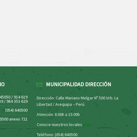
NO
MUNICIPALIDAD DIRECCIÓN
445050 / 914 619
Dirección: Calle Mariano Melgar Nº 500 Urb. La
39 / 984 353 629
Libertad / Arequipa – Perú
(054) 640500
Atención: 8:00h a 15:00h
40500 anexo 721
Conoce nuestros locales
aquí
Teléfono: (054) 640500