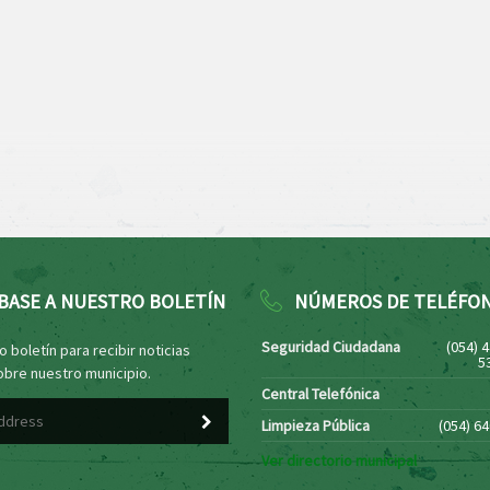
BASE A NUESTRO BOLETÍN
NÚMEROS DE TELÉFO
Seguridad Ciudadana
(054) 
 boletín para recibir noticias
5
obre nuestro municipio.
Central Telefónica
Limpieza Pública
(054) 6
Ver directorio municipal