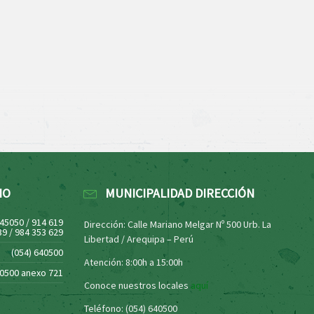
NO
MUNICIPALIDAD DIRECCIÓN
445050 / 914 619
Dirección: Calle Mariano Melgar Nº 500 Urb. La
39 / 984 353 629
Libertad / Arequipa – Perú
(054) 640500
Atención: 8:00h a 15:00h
40500 anexo 721
Conoce nuestros locales
aquí
Teléfono: (054) 640500