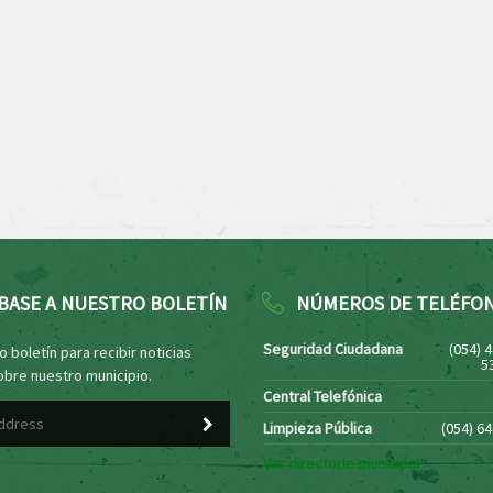
BASE A NUESTRO BOLETÍN
NÚMEROS DE TELÉFO
Seguridad Ciudadana
(054) 
 boletín para recibir noticias
5
obre nuestro municipio.
Central Telefónica
Limpieza Pública
(054) 6
Ver directorio municipal