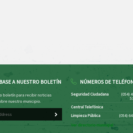
BASE A NUESTRO BOLETÍN
NÚMEROS DE TELÉFO
Seguridad Ciudadana
(054) 
 boletín para recibir noticias
5
obre nuestro municipio.
Central Telefónica
Limpieza Pública
(054) 6
Ver directorio municipal