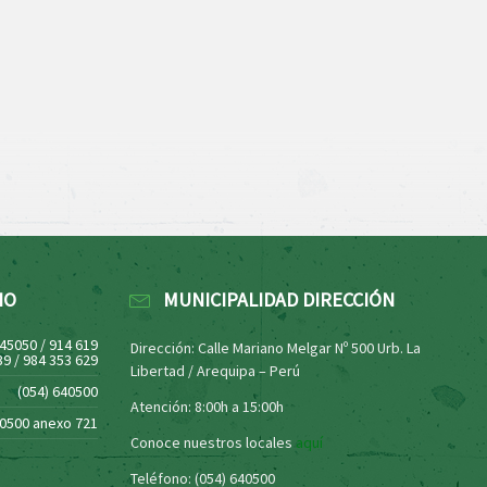
NO
MUNICIPALIDAD DIRECCIÓN
445050 / 914 619
Dirección: Calle Mariano Melgar Nº 500 Urb. La
39 / 984 353 629
Libertad / Arequipa – Perú
(054) 640500
Atención: 8:00h a 15:00h
40500 anexo 721
Conoce nuestros locales
aquí
Teléfono: (054) 640500