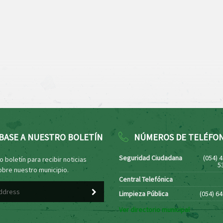
BASE A NUESTRO BOLETÍN
NÚMEROS DE TELÉFO
Seguridad Ciudadana
(054) 
 boletín para recibir noticias
5
obre nuestro municipio.
Central Telefónica
Limpieza Pública
(054) 6
Ver directorio municipal