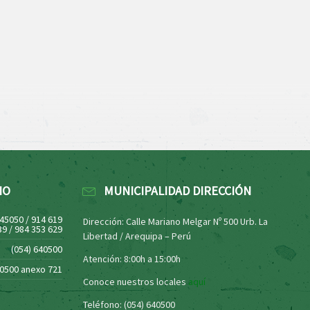
NO
MUNICIPALIDAD DIRECCIÓN
445050 / 914 619
Dirección: Calle Mariano Melgar Nº 500 Urb. La
39 / 984 353 629
Libertad / Arequipa – Perú
(054) 640500
Atención: 8:00h a 15:00h
40500 anexo 721
Conoce nuestros locales
aquí
Teléfono: (054) 640500