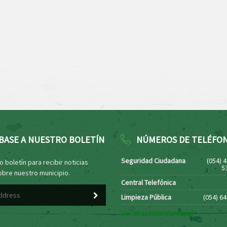
BASE A NUESTRO BOLETÍN
NÚMEROS DE TELÉFO
Seguridad Ciudadana
(054) 
 boletín para recibir noticias
5
obre nuestro municipio.
Central Telefónica
Limpieza Pública
(054) 6
Ver directorio municipal