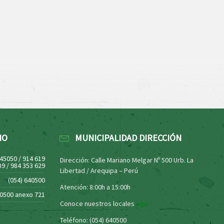
NO
MUNICIPALIDAD DIRECCIÓN
445050 / 914 619
Dirección: Calle Mariano Melgar Nº 500 Urb. La
39 / 984 353 629
Libertad / Arequipa – Perú
(054) 640500
Atención: 8:00h a 15:00h
40500 anexo 721
Conoce nuestros locales
aquí
Teléfono: (054) 640500