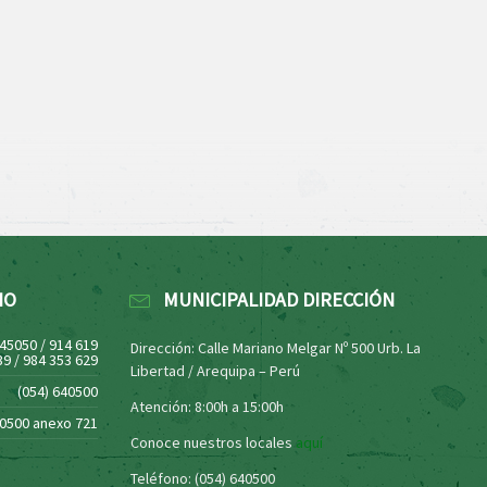
NO
MUNICIPALIDAD DIRECCIÓN
445050 / 914 619
Dirección: Calle Mariano Melgar Nº 500 Urb. La
39 / 984 353 629
Libertad / Arequipa – Perú
(054) 640500
Atención: 8:00h a 15:00h
40500 anexo 721
Conoce nuestros locales
aquí
Teléfono: (054) 640500