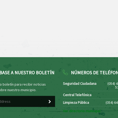
BASE A NUESTRO BOLETÍN
NÚMEROS DE TELÉFO
Seguridad Ciudadana
(054) 
 boletín para recibir noticias
5
obre nuestro municipio.
Central Telefónica
Limpieza Pública
(054) 6
Ver directorio municipal