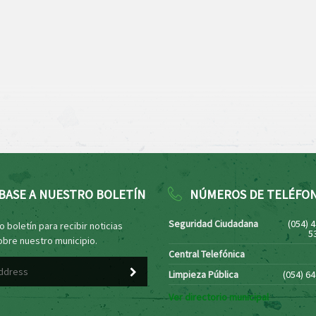
BASE A NUESTRO BOLETÍN
NÚMEROS DE TELÉFO
Seguridad Ciudadana
(054) 
 boletín para recibir noticias
5
obre nuestro municipio.
Central Telefónica
Limpieza Pública
(054) 6
Ver directorio municipal