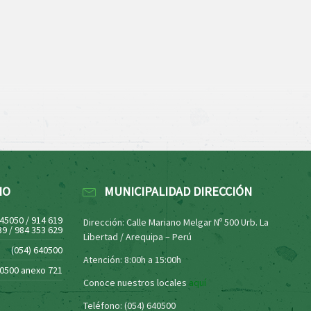
NO
MUNICIPALIDAD DIRECCIÓN
445050 / 914 619
Dirección: Calle Mariano Melgar Nº 500 Urb. La
39 / 984 353 629
Libertad / Arequipa – Perú
(054) 640500
Atención: 8:00h a 15:00h
40500 anexo 721
Conoce nuestros locales
aquí
Teléfono: (054) 640500