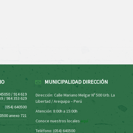
NO
MUNICIPALIDAD DIRECCIÓN
445050 / 914 619
Dirección: Calle Mariano Melgar Nº 500 Urb. La
39 / 984 353 629
Libertad / Arequipa – Perú
(054) 640500
Atención: 8:00h a 15:00h
40500 anexo 721
Conoce nuestros locales
aquí
Teléfono: (054) 640500