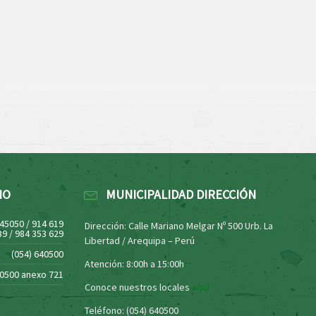
NO
MUNICIPALIDAD DIRECCIÓN
445050 / 914 619
Dirección: Calle Mariano Melgar Nº 500 Urb. La
39 / 984 353 629
Libertad / Arequipa – Perú
(054) 640500
Atención: 8:00h a 15:00h
40500 anexo 721
Conoce nuestros locales
aquí
Teléfono: (054) 640500