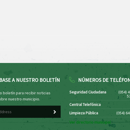
BASE A NUESTRO BOLETÍN
NÚMEROS DE TELÉFO
Seguridad Ciudadana
(054) 
 boletín para recibir noticias
5
obre nuestro municipio.
Central Telefónica
Limpieza Pública
(054) 6
Ver directorio municipal