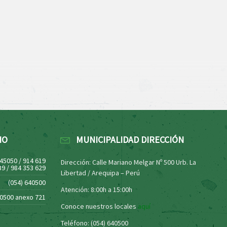
NO
MUNICIPALIDAD DIRECCIÓN
445050 / 914 619
Dirección: Calle Mariano Melgar Nº 500 Urb. La
39 / 984 353 629
Libertad / Arequipa – Perú
(054) 640500
Atención: 8:00h a 15:00h
40500 anexo 721
Conoce nuestros locales
aquí
Teléfono: (054) 640500