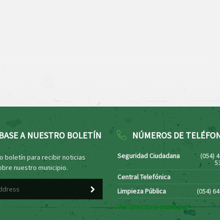
BASE A NUESTRO BOLETÍN
NÚMEROS DE TELÉFO
Seguridad Ciudadana
(054) 
 boletín para recibir noticias
5
obre nuestro municipio.
Central Telefónica
Limpieza Pública
(054) 6
Ver directorio municipal