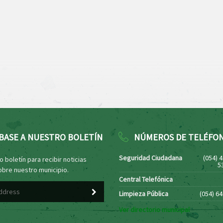
BASE A NUESTRO BOLETÍN
NÚMEROS DE TELÉFO
Seguridad Ciudadana
(054) 
 boletín para recibir noticias
5
obre nuestro municipio.
Central Telefónica
Limpieza Pública
(054) 6
Ver directorio municipal