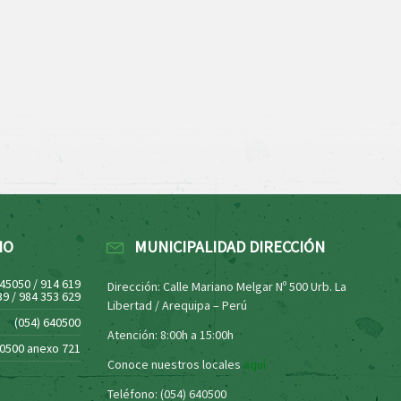
NO
MUNICIPALIDAD DIRECCIÓN
445050 / 914 619
Dirección: Calle Mariano Melgar Nº 500 Urb. La
39 / 984 353 629
Libertad / Arequipa – Perú
(054) 640500
Atención: 8:00h a 15:00h
40500 anexo 721
Conoce nuestros locales
aquí
Teléfono: (054) 640500