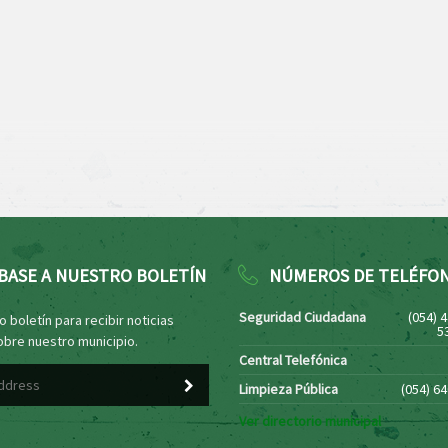
BASE A NUESTRO BOLETÍN
NÚMEROS DE TELÉFO
Seguridad Ciudadana
(054) 
 boletín para recibir noticias
5
obre nuestro municipio.
Central Telefónica
Limpieza Pública
(054) 6
Ver directorio municipal