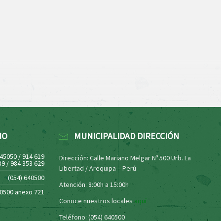
NO
MUNICIPALIDAD DIRECCIÓN
445050 / 914 619
Dirección: Calle Mariano Melgar Nº 500 Urb. La
39 / 984 353 629
Libertad / Arequipa – Perú
(054) 640500
Atención: 8:00h a 15:00h
40500 anexo 721
Conoce nuestros locales
aquí
Teléfono: (054) 640500