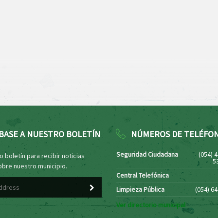
BASE A NUESTRO BOLETÍN
NÚMEROS DE TELÉFO
Seguridad Ciudadana
(054) 
 boletín para recibir noticias
5
obre nuestro municipio.
Central Telefónica
Limpieza Pública
(054) 6
Ver directorio municipal