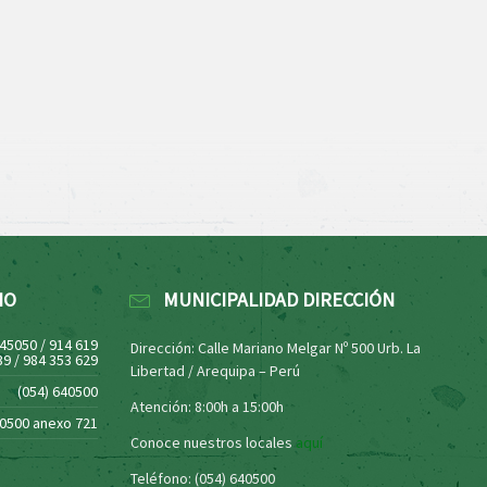
NO
MUNICIPALIDAD DIRECCIÓN
445050 / 914 619
Dirección: Calle Mariano Melgar Nº 500 Urb. La
39 / 984 353 629
Libertad / Arequipa – Perú
(054) 640500
Atención: 8:00h a 15:00h
40500 anexo 721
Conoce nuestros locales
aquí
Teléfono: (054) 640500