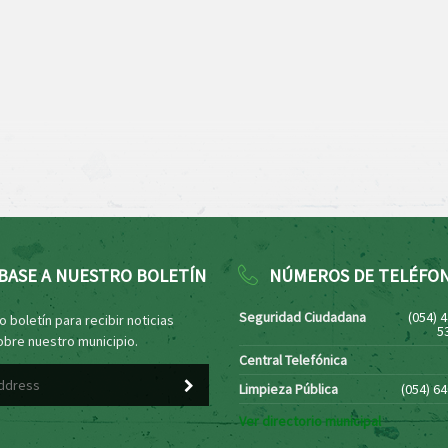
BASE A NUESTRO BOLETÍN
NÚMEROS DE TELÉFO
Seguridad Ciudadana
(054) 
 boletín para recibir noticias
5
obre nuestro municipio.
Central Telefónica
Limpieza Pública
(054) 6
Ver directorio municipal