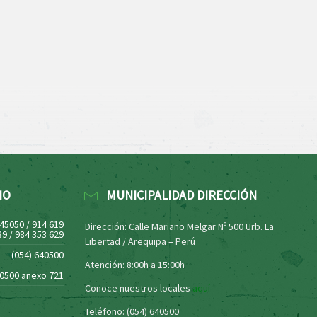
NO
MUNICIPALIDAD DIRECCIÓN
445050 / 914 619
Dirección: Calle Mariano Melgar Nº 500 Urb. La
39 / 984 353 629
Libertad / Arequipa – Perú
(054) 640500
Atención: 8:00h a 15:00h
40500 anexo 721
Conoce nuestros locales
aquí
Teléfono: (054) 640500