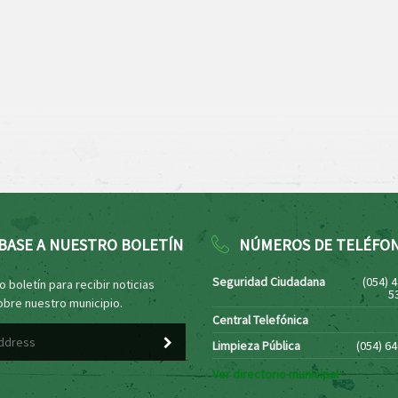
BASE A NUESTRO BOLETÍN
NÚMEROS DE TELÉFO
Seguridad Ciudadana
(054) 
 boletín para recibir noticias
5
obre nuestro municipio.
Central Telefónica
Limpieza Pública
(054) 6
Ver directorio municipal