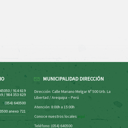
NO
MUNICIPALIDAD DIRECCIÓN
445050 / 914 619
Dirección: Calle Mariano Melgar Nº 500 Urb. La
39 / 984 353 629
Libertad / Arequipa – Perú
(054) 640500
Atención: 8:00h a 15:00h
40500 anexo 721
Conoce nuestros locales
aquí
Teléfono: (054) 640500