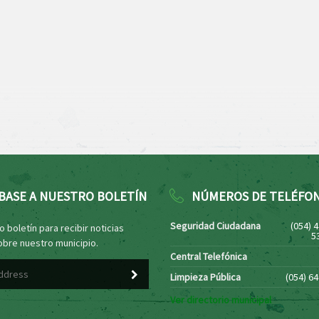
BASE A NUESTRO BOLETÍN
NÚMEROS DE TELÉFO
Seguridad Ciudadana
(054) 
 boletín para recibir noticias
5
obre nuestro municipio.
Central Telefónica
Limpieza Pública
(054) 6
Ver directorio municipal