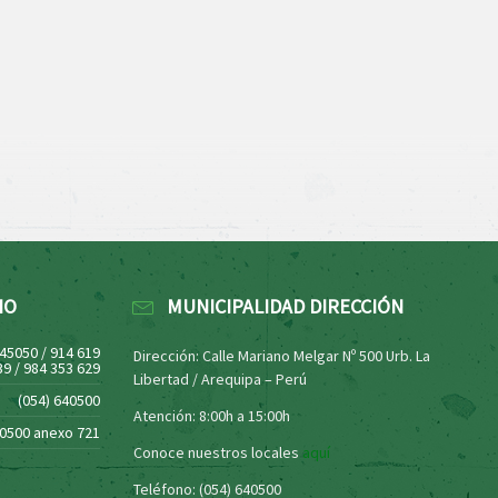
NO
MUNICIPALIDAD DIRECCIÓN
445050 / 914 619
Dirección: Calle Mariano Melgar Nº 500 Urb. La
39 / 984 353 629
Libertad / Arequipa – Perú
(054) 640500
Atención: 8:00h a 15:00h
40500 anexo 721
Conoce nuestros locales
aquí
Teléfono: (054) 640500