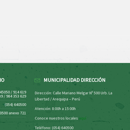
NO
MUNICIPALIDAD DIRECCIÓN
445050 / 914 619
Dirección: Calle Mariano Melgar Nº 500 Urb. La
39 / 984 353 629
Libertad / Arequipa – Perú
(054) 640500
Atención: 8:00h a 15:00h
40500 anexo 721
Conoce nuestros locales
aquí
Teléfono: (054) 640500