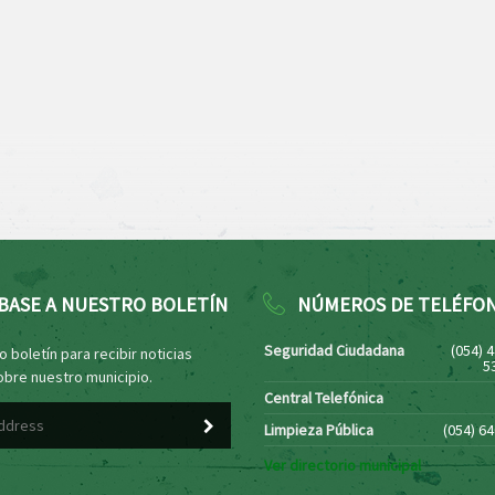
BASE A NUESTRO BOLETÍN
NÚMEROS DE TELÉFO
Seguridad Ciudadana
(054) 
 boletín para recibir noticias
5
obre nuestro municipio.
Central Telefónica
Limpieza Pública
(054) 6
Ver directorio municipal