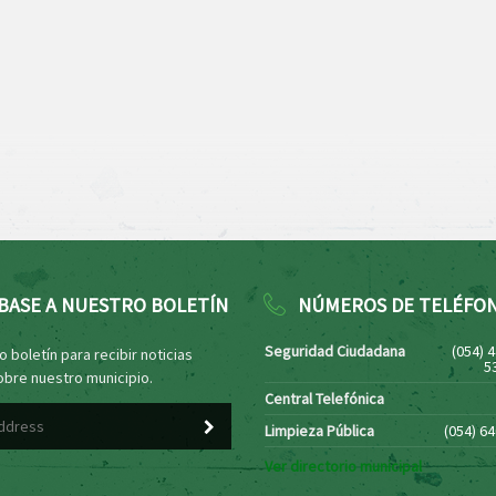
BASE A NUESTRO BOLETÍN
NÚMEROS DE TELÉFO
Seguridad Ciudadana
(054) 
 boletín para recibir noticias
5
obre nuestro municipio.
Central Telefónica
Limpieza Pública
(054) 6
Ver directorio municipal