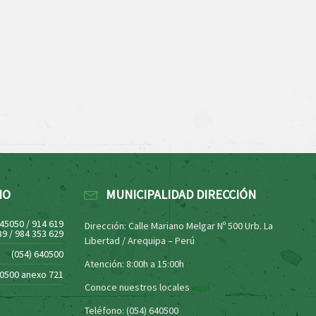
NO
MUNICIPALIDAD DIRECCIÓN
445050 / 914 619
Dirección: Calle Mariano Melgar Nº 500 Urb. La
39 / 984 353 629
Libertad / Arequipa – Perú
(054) 640500
Atención: 8:00h a 15:00h
40500 anexo 721
Conoce nuestros locales
aquí
Teléfono: (054) 640500