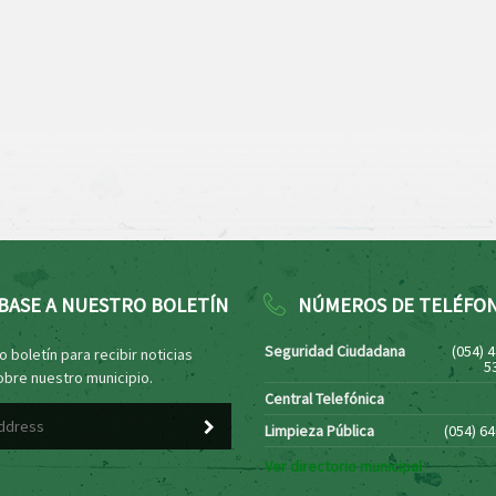
BASE A NUESTRO BOLETÍN
NÚMEROS DE TELÉFO
Seguridad Ciudadana
(054) 
 boletín para recibir noticias
5
obre nuestro municipio.
Central Telefónica
Limpieza Pública
(054) 6
Ver directorio municipal