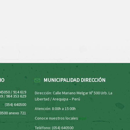
NO
MUNICIPALIDAD DIRECCIÓN
445050 / 914 619
Dirección: Calle Mariano Melgar Nº 500 Urb. La
39 / 984 353 629
Libertad / Arequipa – Perú
(054) 640500
Atención: 8:00h a 15:00h
40500 anexo 721
Conoce nuestros locales
aquí
Teléfono: (054) 640500