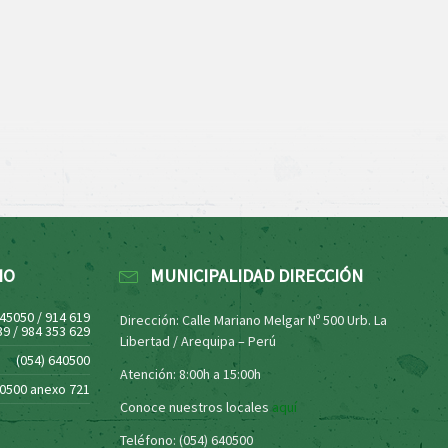
NO
MUNICIPALIDAD DIRECCIÓN
445050 / 914 619
Dirección: Calle Mariano Melgar Nº 500 Urb. La
39 / 984 353 629
Libertad / Arequipa – Perú
(054) 640500
Atención: 8:00h a 15:00h
40500 anexo 721
Conoce nuestros locales
aquí
Teléfono: (054) 640500