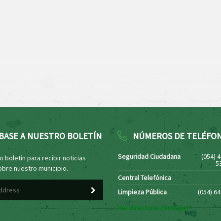
BASE A NUESTRO BOLETÍN
NÚMEROS DE TELÉFO
Seguridad Ciudadana
(054) 
 boletín para recibir noticias
5
obre nuestro municipio.
Central Telefónica
Limpieza Pública
(054) 6
Ver directorio municipal