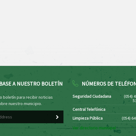
BASE A NUESTRO BOLETÍN
NÚMEROS DE TELÉFO
Seguridad Ciudadana
(054) 
 boletín para recibir noticias
5
obre nuestro municipio.
Central Telefónica
Limpieza Pública
(054) 6
Ver directorio municipal