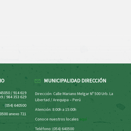
NO
MUNICIPALIDAD DIRECCIÓN
445050 / 914 619
Dirección: Calle Mariano Melgar Nº 500 Urb. La
39 / 984 353 629
Libertad / Arequipa – Perú
(054) 640500
Atención: 8:00h a 15:00h
40500 anexo 721
Conoce nuestros locales
aquí
Teléfono: (054) 640500