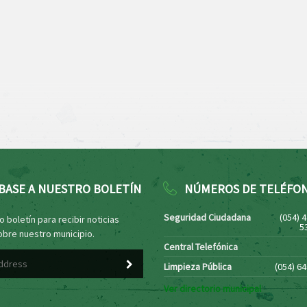
BASE A NUESTRO BOLETÍN
NÚMEROS DE TELÉFO
Seguridad Ciudadana
(054) 
 boletín para recibir noticias
5
obre nuestro municipio.
Central Telefónica
Limpieza Pública
(054) 6
Ver directorio municipal