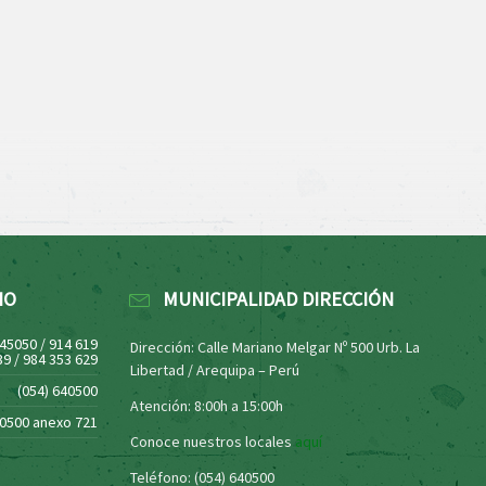
NO
MUNICIPALIDAD DIRECCIÓN
445050 / 914 619
Dirección: Calle Mariano Melgar Nº 500 Urb. La
39 / 984 353 629
Libertad / Arequipa – Perú
(054) 640500
Atención: 8:00h a 15:00h
40500 anexo 721
Conoce nuestros locales
aquí
Teléfono: (054) 640500