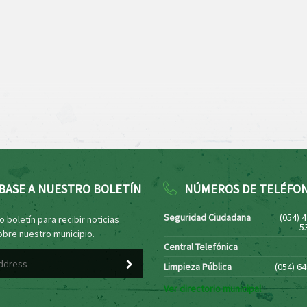
BASE A NUESTRO BOLETÍN
NÚMEROS DE TELÉFO
Seguridad Ciudadana
(054) 
 boletín para recibir noticias
5
obre nuestro municipio.
Central Telefónica
Limpieza Pública
(054) 6
Ver directorio municipal