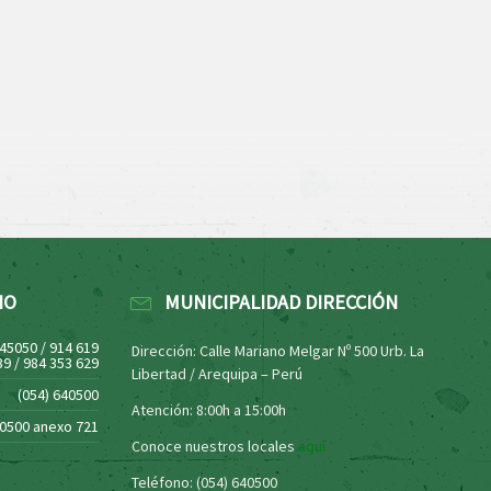
NO
MUNICIPALIDAD DIRECCIÓN
445050 / 914 619
Dirección: Calle Mariano Melgar Nº 500 Urb. La
39 / 984 353 629
Libertad / Arequipa – Perú
(054) 640500
Atención: 8:00h a 15:00h
40500 anexo 721
Conoce nuestros locales
aquí
Teléfono: (054) 640500