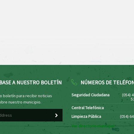
BASE A NUESTRO BOLETÍN
NÚMEROS DE TELÉFO
Seguridad Ciudadana
(054) 
 boletín para recibir noticias
5
obre nuestro municipio.
Central Telefónica
Limpieza Pública
(054) 6
Ver directorio municipal