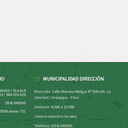
NO
MUNICIPALIDAD DIRECCIÓN
445050 / 914 619
Dirección: Calle Mariano Melgar Nº 500 Urb. La
39 / 984 353 629
Libertad / Arequipa – Perú
(054) 640500
Atención: 8:00h a 15:00h
40500 anexo 721
Conoce nuestros locales
aquí
Teléfono: (054) 640500