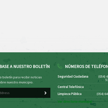
BASE A NUESTRO BOLETÍN
NÚMEROS DE TELÉFO
Seguridad Ciudadana
(054) 
 boletín para recibir noticias
5
obre nuestro municipio.
Central Telefónica
Limpieza Pública
(054) 6
Ver directorio municipal