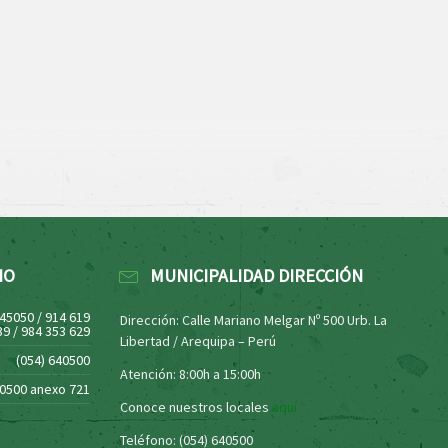
NO
MUNICIPALIDAD DIRECCIÓN
445050 / 914 619
Dirección: Calle Mariano Melgar Nº 500 Urb. La
39 / 984 353 629
Libertad / Arequipa – Perú
(054) 640500
Atención: 8:00h a 15:00h
40500 anexo 721
Conoce nuestros locales
aquí
Teléfono: (054) 640500