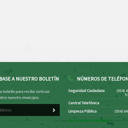
BASE A NUESTRO BOLETÍN
NÚMEROS DE TELÉFO
Seguridad Ciudadana
(054) 
 boletín para recibir noticias
5
obre nuestro municipio.
Central Telefónica
Limpieza Pública
(054) 6
Ver directorio municipal