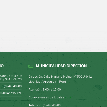
NO
MUNICIPALIDAD DIRECCIÓN
445050 / 914 619
Dirección: Calle Mariano Melgar Nº 500 Urb. La
39 / 984 353 629
Libertad / Arequipa – Perú
(054) 640500
Atención: 8:00h a 15:00h
40500 anexo 721
Conoce nuestros locales
aquí
Teléfono: (054) 640500