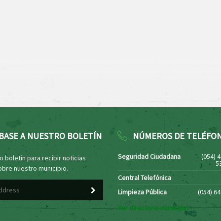
BASE A NUESTRO BOLETÍN
NÚMEROS DE TELÉFO
Seguridad Ciudadana
(054) 
 boletín para recibir noticias
5
obre nuestro municipio.
Central Telefónica
Limpieza Pública
(054) 6
Ver directorio municipal