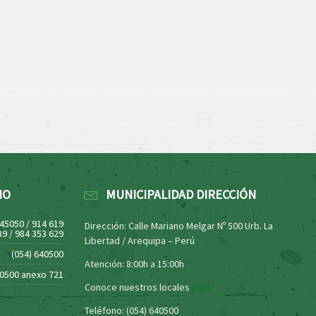
NO
MUNICIPALIDAD DIRECCIÓN
445050 / 914 619
Dirección: Calle Mariano Melgar Nº 500 Urb. La
39 / 984 353 629
Libertad / Arequipa – Perú
(054) 640500
Atención: 8:00h a 15:00h
40500 anexo 721
Conoce nuestros locales
aquí
Teléfono: (054) 640500