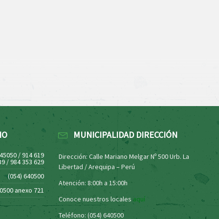
NO
MUNICIPALIDAD DIRECCIÓN
445050 / 914 619
Dirección: Calle Mariano Melgar Nº 500 Urb. La
39 / 984 353 629
Libertad / Arequipa – Perú
(054) 640500
Atención: 8:00h a 15:00h
40500 anexo 721
Conoce nuestros locales
aquí
Teléfono: (054) 640500