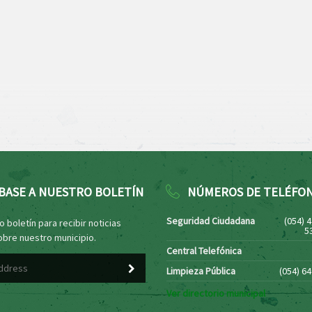
BASE A NUESTRO BOLETÍN
NÚMEROS DE TELÉFO
Seguridad Ciudadana
(054) 
 boletín para recibir noticias
5
obre nuestro municipio.
Central Telefónica
Limpieza Pública
(054) 6
Ver directorio municipal