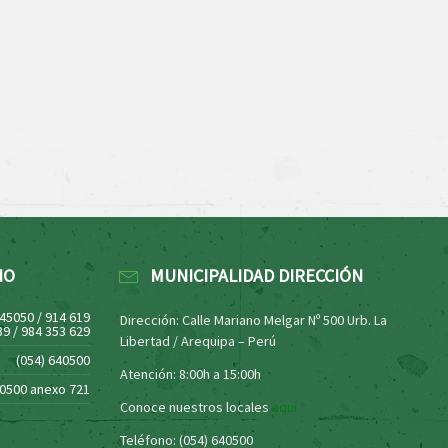
NO
MUNICIPALIDAD DIRECCIÓN
445050 / 914 619
Dirección: Calle Mariano Melgar Nº 500 Urb. La
39 / 984 353 629
Libertad / Arequipa – Perú
(054) 640500
Atención: 8:00h a 15:00h
40500 anexo 721
Conoce nuestros locales
aquí
Teléfono: (054) 640500