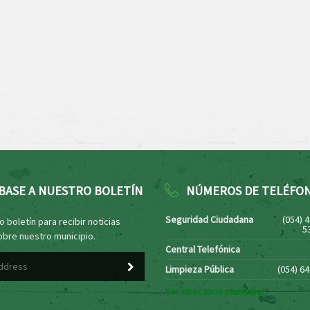
BASE A NUESTRO BOLETÍN
NÚMEROS DE TELÉFO
Seguridad Ciudadana
(054) 
 boletín para recibir noticias
5
obre nuestro municipio.
Central Telefónica
Limpieza Pública
(054) 6
Ver directorio municipal