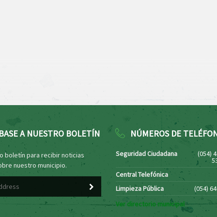
BASE A NUESTRO BOLETÍN
NÚMEROS DE TELÉFO
Seguridad Ciudadana
(054) 
 boletín para recibir noticias
5
obre nuestro municipio.
Central Telefónica
Limpieza Pública
(054) 6
Ver directorio municipal