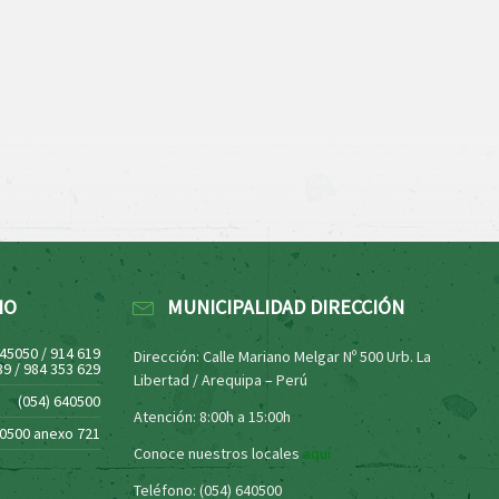
NO
MUNICIPALIDAD DIRECCIÓN
445050 / 914 619
Dirección: Calle Mariano Melgar Nº 500 Urb. La
39 / 984 353 629
Libertad / Arequipa – Perú
(054) 640500
Atención: 8:00h a 15:00h
40500 anexo 721
Conoce nuestros locales
aquí
Teléfono: (054) 640500