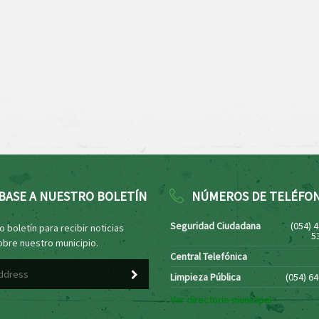
BASE A NUESTRO BOLETÍN
NÚMEROS DE TELÉFO
Seguridad Ciudadana
(054) 
 boletín para recibir noticias
5
obre nuestro municipio.
Central Telefónica
Limpieza Pública
(054) 6
Ver directorio municipal