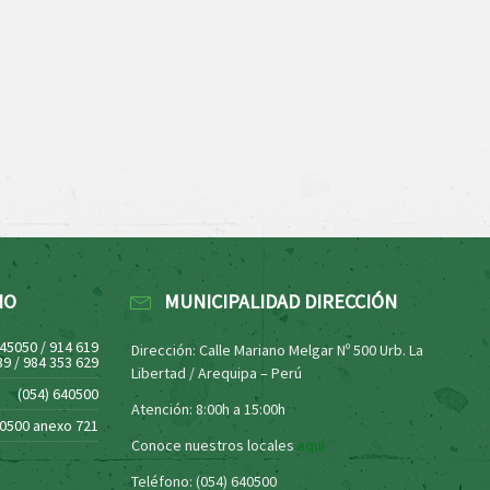
NO
MUNICIPALIDAD DIRECCIÓN
445050 / 914 619
Dirección: Calle Mariano Melgar Nº 500 Urb. La
39 / 984 353 629
Libertad / Arequipa – Perú
(054) 640500
Atención: 8:00h a 15:00h
40500 anexo 721
Conoce nuestros locales
aquí
Teléfono: (054) 640500