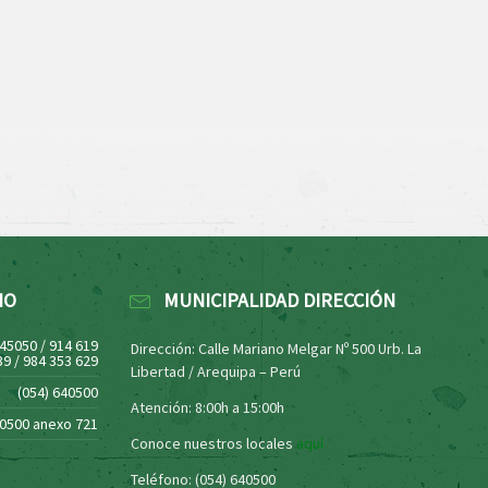
NO
MUNICIPALIDAD DIRECCIÓN
445050 / 914 619
Dirección: Calle Mariano Melgar Nº 500 Urb. La
39 / 984 353 629
Libertad / Arequipa – Perú
(054) 640500
Atención: 8:00h a 15:00h
40500 anexo 721
Conoce nuestros locales
aquí
Teléfono: (054) 640500