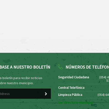
BASE A NUESTRO BOLETÍN
NÚMEROS DE TELÉFO
Seguridad Ciudadana
(054) 
 boletín para recibir noticias
5
obre nuestro municipio.
Central Telefónica
Limpieza Pública
(054) 6
Ver directorio municipal