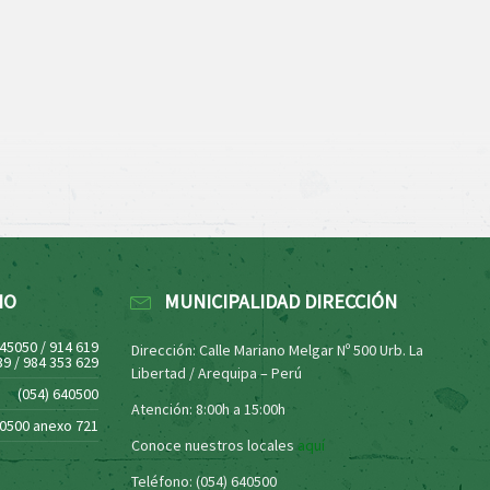
NO
MUNICIPALIDAD DIRECCIÓN
445050 / 914 619
Dirección: Calle Mariano Melgar Nº 500 Urb. La
39 / 984 353 629
Libertad / Arequipa – Perú
(054) 640500
Atención: 8:00h a 15:00h
40500 anexo 721
Conoce nuestros locales
aquí
Teléfono: (054) 640500