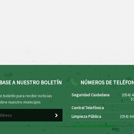
BASE A NUESTRO BOLETÍN
NÚMEROS DE TELÉFO
Seguridad Ciudadana
(054) 
 boletín para recibir noticias
5
obre nuestro municipio.
Central Telefónica
Limpieza Pública
(054) 6
Ver directorio municipal