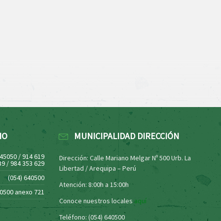
NO
MUNICIPALIDAD DIRECCIÓN
445050 / 914 619
Dirección: Calle Mariano Melgar Nº 500 Urb. La
39 / 984 353 629
Libertad / Arequipa – Perú
(054) 640500
Atención: 8:00h a 15:00h
40500 anexo 721
Conoce nuestros locales
aquí
Teléfono: (054) 640500