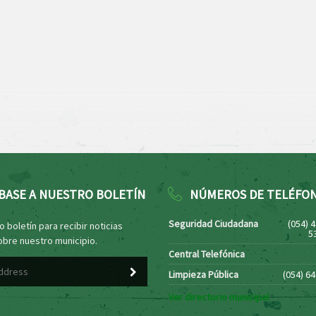
BASE A NUESTRO BOLETÍN
NÚMEROS DE TELÉFO
Seguridad Ciudadana
(054) 
 boletín para recibir noticias
5
obre nuestro municipio.
Central Telefónica
Limpieza Pública
(054) 6
Ver directorio municipal