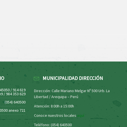
NO
MUNICIPALIDAD DIRECCIÓN
445050 / 914 619
Dirección: Calle Mariano Melgar Nº 500 Urb. La
39 / 984 353 629
Libertad / Arequipa – Perú
(054) 640500
Atención: 8:00h a 15:00h
40500 anexo 721
Conoce nuestros locales
aquí
Teléfono: (054) 640500