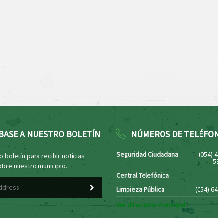
BASE A NUESTRO BOLETÍN
NÚMEROS DE TELÉFO
Seguridad Ciudadana
(054) 
 boletín para recibir noticias
5
obre nuestro municipio.
Central Telefónica
Limpieza Pública
(054) 6
Ver directorio municipal