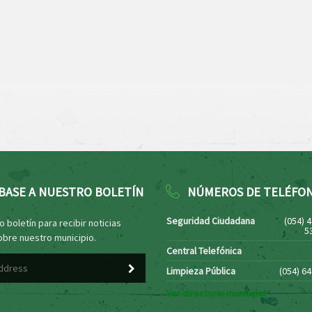
BASE A NUESTRO BOLETÍN
NÚMEROS DE TELÉFO
Seguridad Ciudadana
(054) 
 boletín para recibir noticias
5
obre nuestro municipio.
Central Telefónica
Limpieza Pública
(054) 6
Ver directorio municipal