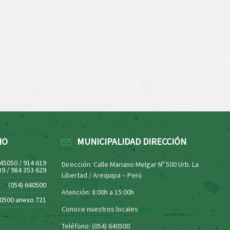
NO
MUNICIPALIDAD DIRECCIÓN
445050 / 914 619
Dirección: Calle Mariano Melgar Nº 500 Urb. La
39 / 984 353 629
Libertad / Arequipa – Perú
(054) 640500
Atención: 8:00h a 15:00h
40500 anexo 721
Conoce nuestros locales
aquí
Teléfono: (054) 640500