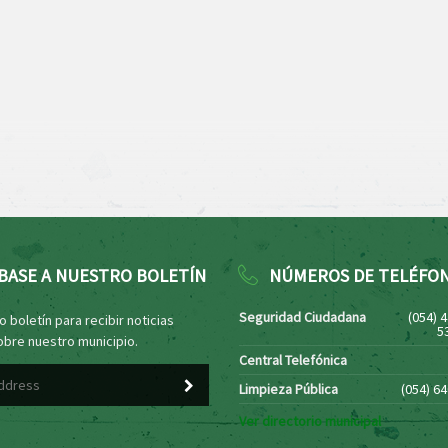
BASE A NUESTRO BOLETÍN
NÚMEROS DE TELÉFO
Seguridad Ciudadana
(054) 
 boletín para recibir noticias
5
obre nuestro municipio.
Central Telefónica
Limpieza Pública
(054) 6
Ver directorio municipal