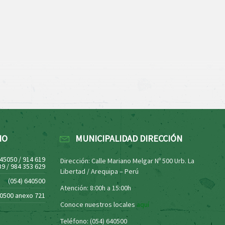
NO
MUNICIPALIDAD DIRECCIÓN
445050 / 914 619
Dirección: Calle Mariano Melgar Nº 500 Urb. La
39 / 984 353 629
Libertad / Arequipa – Perú
(054) 640500
Atención: 8:00h a 15:00h
40500 anexo 721
Conoce nuestros locales
aquí
Teléfono: (054) 640500