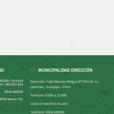
NO
MUNICIPALIDAD DIRECCIÓN
445050 / 914 619
Dirección: Calle Mariano Melgar Nº 500 Urb. La
39 / 984 353 629
Libertad / Arequipa – Perú
(054) 640500
Atención: 8:00h a 15:00h
40500 anexo 721
Conoce nuestros locales
aquí
Teléfono: (054) 640500