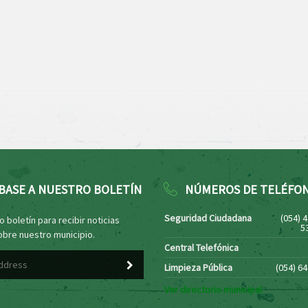
BASE A NUESTRO BOLETÍN
NÚMEROS DE TELÉFO
Seguridad Ciudadana
(054) 
 boletín para recibir noticias
5
obre nuestro municipio.
Central Telefónica
Limpieza Pública
(054) 6
Ver directorio municipal