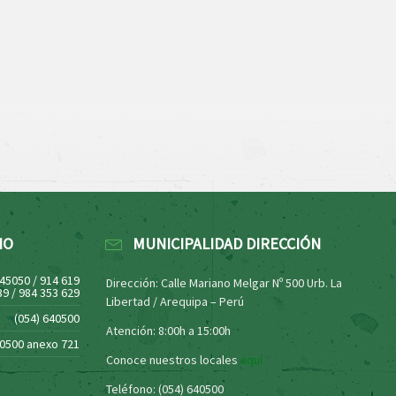
NO
MUNICIPALIDAD DIRECCIÓN
445050 / 914 619
Dirección: Calle Mariano Melgar Nº 500 Urb. La
39 / 984 353 629
Libertad / Arequipa – Perú
(054) 640500
Atención: 8:00h a 15:00h
40500 anexo 721
Conoce nuestros locales
aquí
Teléfono: (054) 640500