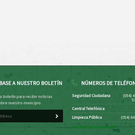
BASE A NUESTRO BOLETÍN
NÚMEROS DE TELÉFO
Seguridad Ciudadana
(054) 
 boletín para recibir noticias
5
obre nuestro municipio.
Central Telefónica
Limpieza Pública
(054) 6
Ver directorio municipal