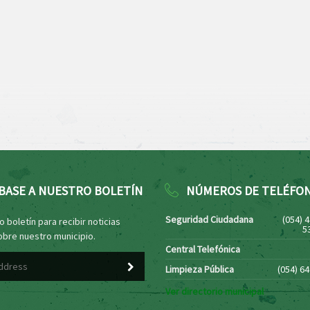
BASE A NUESTRO BOLETÍN
NÚMEROS DE TELÉFO
Seguridad Ciudadana
(054) 
 boletín para recibir noticias
5
obre nuestro municipio.
Central Telefónica
Limpieza Pública
(054) 6
Ver directorio municipal