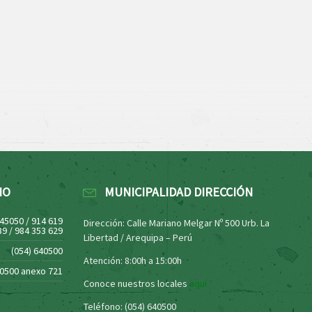
NO
MUNICIPALIDAD DIRECCIÓN
445050 / 914 619
Dirección: Calle Mariano Melgar Nº 500 Urb. La
39 / 984 353 629
Libertad / Arequipa – Perú
(054) 640500
Atención: 8:00h a 15:00h
40500 anexo 721
Conoce nuestros locales
aquí
Teléfono: (054) 640500