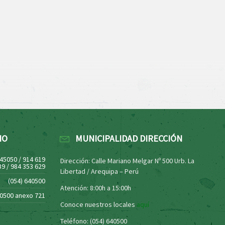
NO
MUNICIPALIDAD DIRECCIÓN
445050 / 914 619
Dirección: Calle Mariano Melgar Nº 500 Urb. La
39 / 984 353 629
Libertad / Arequipa – Perú
(054) 640500
Atención: 8:00h a 15:00h
40500 anexo 721
Conoce nuestros locales
aquí
Teléfono: (054) 640500