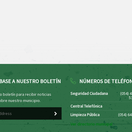
BASE A NUESTRO BOLETÍN
NÚMEROS DE TELÉFO
Seguridad Ciudadana
(054) 
 boletín para recibir noticias
5
obre nuestro municipio.
Central Telefónica
Limpieza Pública
(054) 6
Ver directorio municipal