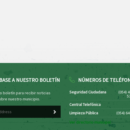
BASE A NUESTRO BOLETÍN
NÚMEROS DE TELÉFO
Seguridad Ciudadana
(054) 
 boletín para recibir noticias
5
obre nuestro municipio.
Central Telefónica
Limpieza Pública
(054) 6
Ver directorio municipal