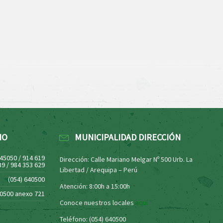
NO
MUNICIPALIDAD DIRECCIÓN
445050 / 914 619
Dirección: Calle Mariano Melgar Nº 500 Urb. La
39 / 984 353 629
Libertad / Arequipa – Perú
(054) 640500
Atención: 8:00h a 15:00h
40500 anexo 721
Conoce nuestros locales
aquí
Teléfono: (054) 640500