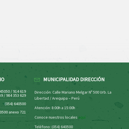
NO
MUNICIPALIDAD DIRECCIÓN
445050 / 914 619
Dirección: Calle Mariano Melgar Nº 500 Urb. La
39 / 984 353 629
Libertad / Arequipa – Perú
(054) 640500
Atención: 8:00h a 15:00h
40500 anexo 721
Conoce nuestros locales
aquí
Teléfono: (054) 640500