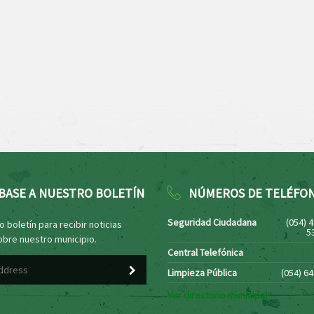
BASE A NUESTRO BOLETÍN
NÚMEROS DE TELÉFO
Seguridad Ciudadana
(054) 
 boletín para recibir noticias
5
obre nuestro municipio.
Central Telefónica
Limpieza Pública
(054) 6
Ver directorio municipal